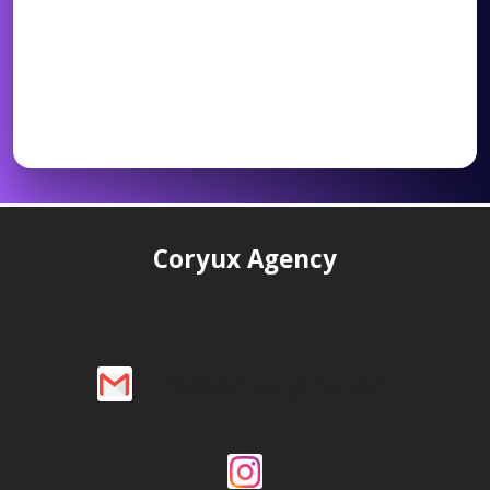
Coryux Agency
info@coryuxagency.com